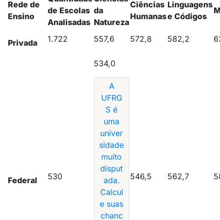
Rede de
Ciências
Linguagens
de Escolas
da
M
Ensino
Humanas
e Códigos
Analisadas
Natureza
1.722
557,6
572,8
582,2
6
Privada
534,0
A
UFRG
S é
uma
univer
sidade
muito
disput
530
546,5
562,7
5
Federal
ada.
Calcul
e suas
chanc