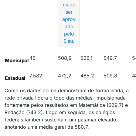
es de
ser
aprov
ado
pelo
Sisu.
45
508,9
526,1
549,7
5
Municipal
7.582
472,2
485,2
509,8
4
Estadual
Como os dados acima demonstram de forma nítida, a
rede privada lidera o topo das médias, impulsionada
fortemente pelos resultados em Matemática (629,7)
e
Redação (743,2)
.
Logo em seguida, os colégios
federais também sustentam um patamar elevado,
anotando uma média geral de 580,7
.