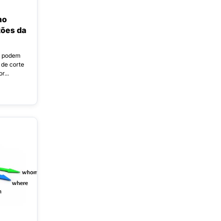
mo
tões da
os podem
 de corte
r...