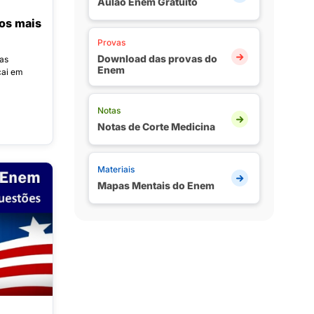
Aulão Enem Gratuito
os mais
Provas
Download das provas do
 as
Enem
cai em
Notas
Notas de Corte Medicina
Materiais
Mapas Mentais do Enem