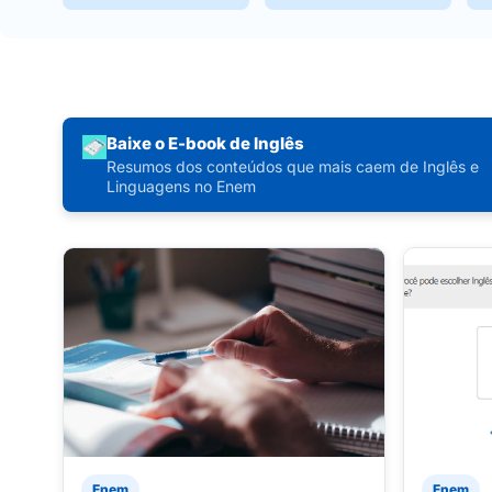
Baixe o E-book de Inglês
Resumos dos conteúdos que mais caem de Inglês e
Linguagens no Enem
Enem
Enem