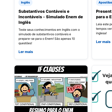
Inglês
Apostila
Substantivos Contáveis e
Present
Incontáveis - Simulado Enem de
para o 
Inglês
Leia este 
tempos ver
Teste seus conhecimentos em Inglês com o
inglesa!
simulado de substantivos contáveis e
prepare-se para o Enem! São apenas 10
Ler mais
questões!
Ler mais