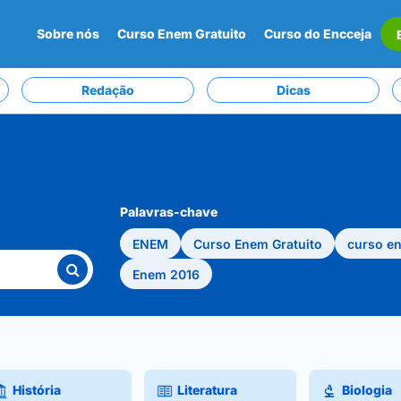
Sobre nós
Curso Enem Gratuito
Curso do Encceja
Redação
Dicas
Palavras-chave
ENEM
Curso Enem Gratuito
curso e
Enem 2016
História
Literatura
Biologia