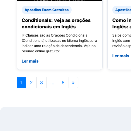
Apostilas Enem Gratuitas
Apostila
Conditionals: veja as orações
Como in
condicionais em Inglês
Inglês:
IF Clauses são as Orações Condicionais
Saiba com
(Conditionals) utilizadas no Idioma Inglês para
Inglês com 
indicar uma relação de dependencia. Veja no
revisão es
resumo online gratuito:
Ler mais
Ler mais
1
2
3
…
8
»