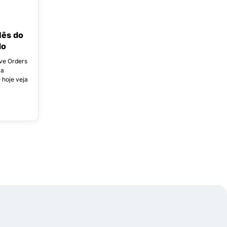
lês do
do
ive Orders
ma
 hoje veja