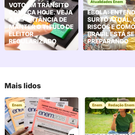
Atualidades Enem
VOTO EM TRÂNSITO
COMEÇA HOJE. VEJA
EBOLA: ENTEND
A IMPORTÂNCIA DE
SURTO ATUAL, 
MANTER O TÍTULO DE
RISCOS E COMO
ELEITOR
BRASIL ESTÁ SE
REGULARIZADO
PREPARANDO
Mais lidos
Enem
Enem
Redação Enem