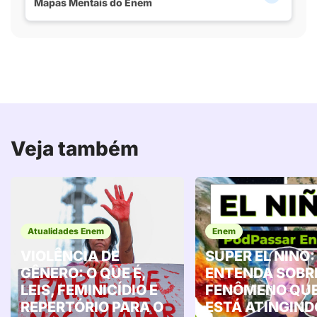
Mapas Mentais do Enem
Veja também
Atualidades Enem
Enem
VIOLÊNCIA DE
SUPER EL NINO:
GÊNERO: O QUE É,
ENTENDA SOBR
LEIS, FEMINICÍDIO E
FENÔMENO QU
REPERTÓRIO PARA O
ESTÁ ATINGIND