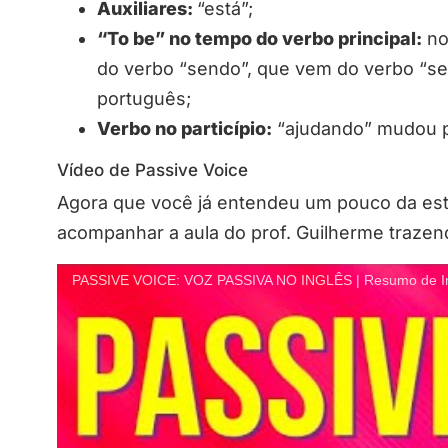
Auxiliares:
“está”;
“To be” no tempo do verbo principal:
no
do verbo “sendo”, que vem do verbo “ser
português;
Verbo no particípio:
“ajudando” mudou p
Vídeo de Passive Voice
Agora que você já entendeu um pouco da estr
acompanhar a aula do prof. Guilherme trazen
PASSIVE VOICE: VOZ PASSIVA NO INGLÊS | Resumo de In