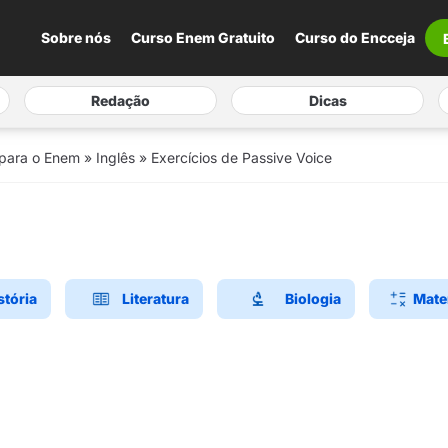
Sobre nós
Curso Enem Gratuito
Curso do Encceja
Redação
Dicas
 para o Enem
»
Inglês
»
Exercícios de Passive Voice
stória
Literatura
Biologia
Mate