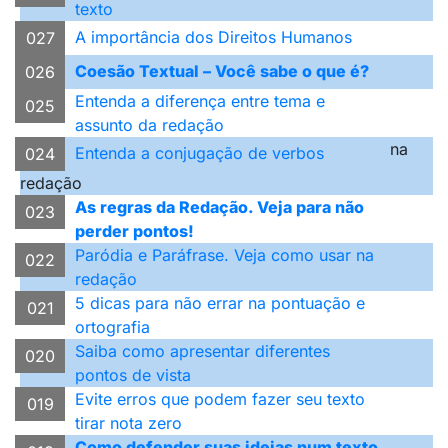
texto
A importância dos Direitos Humanos
027
Coesão Textual – Você sabe o que é?
026
Entenda a diferença entre tema e
025
assunto da redação
na
Entenda a conjugação de verbos
024
redação
As regras da Redação. Veja para não
023
perder pontos!
Paródia e Paráfrase. Veja como usar na
022
redação
5 dicas para não errar na pontuação e
021
ortografia
Saiba como apresentar diferentes
020
pontos de vista
Evite erros que podem fazer seu texto
019
tirar nota zero
Como defender suas ideias num texto