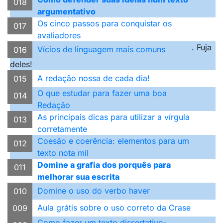
018
argumentativo
Os cinco passos para conquistar os
017
avaliadores
. Fuja
Vícios de linguagem mais comuns
016
deles!
A redação nossa de cada dia!
015
O que estudar para fazer uma boa
014
Redação
As principais dicas para utilizar a vírgula
013
corretamente
Coesão e coerência: elementos para um
012
texto nota mil
Domine a grafia dos porquês para
011
melhorar sua escrita
Domine o uso do verbo haver
010
Aula grátis sobre o uso correto da Crase
009
Como fazer um texto dissertativo-