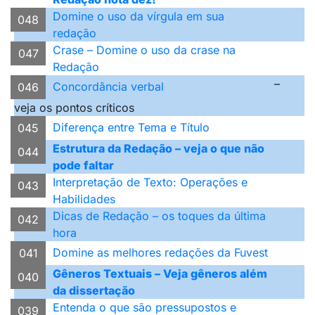
Domine o uso da vírgula em sua
048
redação
Crase – Domine o uso da crase na
047
Redação
–
Concordância verbal
046
veja os pontos críticos
Diferença entre Tema e Título
045
Estrutura da Redação – veja o que não
044
pode faltar
Interpretação de Texto: Operações e
043
Habilidades
Dicas de Redação – os toques da última
042
hora
Domine as melhores redações da Fuvest
041
Gêneros Textuais – Veja gêneros além
040
da dissertação
Entenda o que são pressupostos e
039