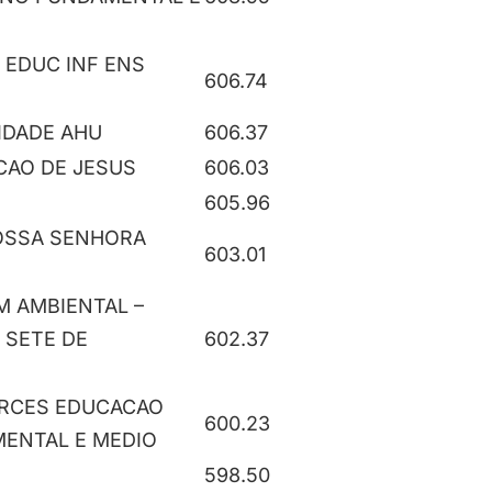
 EDUC INF ENS
606.74
IDADE AHU
606.37
CAO DE JESUS
606.03
605.96
OSSA SENHORA
603.01
M AMBIENTAL –
 SETE DE
602.37
RCES EDUCACAO
600.23
MENTAL E MEDIO
598.50