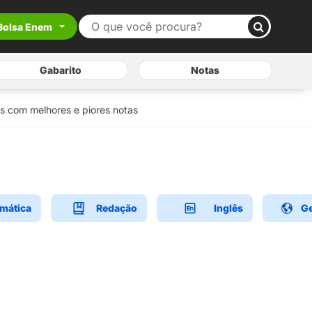
Bolsa Enem
Gabarito
Notas
as com melhores e piores notas
mática
Redação
Inglês
Ge