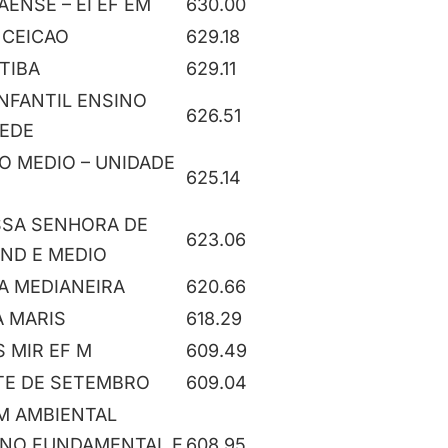
ENSE – EI EF EM
630.00
NCEICAO
629.18
TIBA
629.11
NFANTIL ENSINO
626.51
SEDE
O MEDIO – UNIDADE
625.14
SSA SENHORA DE
623.06
UND E MEDIO
A MEDIANEIRA
620.66
A MARIS
618.29
S MIR EF M
609.49
TE DE SETEMBRO
609.04
IM AMBIENTAL
INO FUNDAMENTAL E
608.95