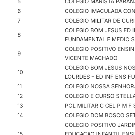
5
COLEGIO MARISTA PARANA
6
COLEGIO IMACULADA CO
7
COLEGIO MILITAR DE CURI
COLEGIO BOM JESUS ED I
8
FUNDAMENTAL E MEDIO 
COLEGIO POSITIVO ENSIN
9
VICENTE MACHADO
COLEGIO BOM JESUS NO
10
LOURDES – ED INF ENS F
11
COLEGIO NOSSA SENHOR
12
COLEGIO E CURSO STELL
13
POL MILITAR C CEL P M F 
14
COLEGIO DOM BOSCO SE
COLEGIO POSITIVO JARD
15
EDUCACAO INFANTIL ENS