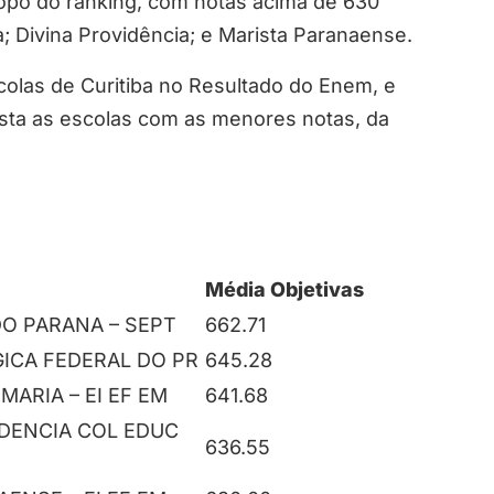
opo do ranking, com notas acima de 630
; Divina Providência; e Marista Paranaense.
colas de Curitiba no Resultado do Enem, e
ista as escolas com as menores notas, da
Média Objetivas
DO PARANA – SEPT
662.71
ICA FEDERAL DO PR
645.28
MARIA – EI EF EM
641.68
IDENCIA COL EDUC
636.55