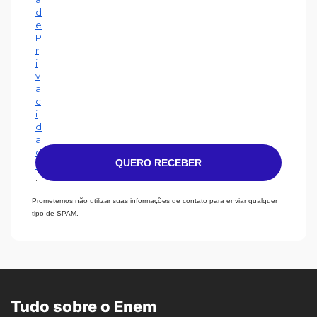
d
e
P
r
i
v
a
c
i
d
a
d
QUERO RECEBER
e
.
Prometemos não utilizar suas informações de contato para enviar qualquer
tipo de SPAM.
Tudo sobre o Enem