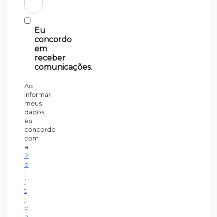
Eu
concordo
em
receber
comunicações.
Ao
informar
meus
dados,
eu
concordo
com
a
P
o
l
í
t
i
c
a