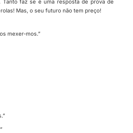
a. Tanto faz se é uma resposta de prova de
érolas! Mas, o seu futuro não tem preço!
nos mexer-mos.”
.”
”