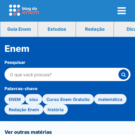
Guia Enem
Estudos
Redação
Dic
Enem
Pesquisar
Palavras-chave
ENEM
sisu
Curso Enem Gratuito
matemática
Redação Enem
história
Ver outras matérias