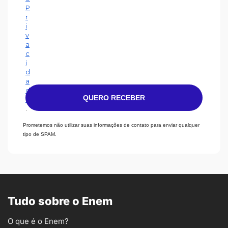
P
r
i
v
a
c
i
d
a
d
QUERO RECEBER
e
.
Prometemos não utilizar suas informações de contato para enviar qualquer
tipo de SPAM.
Tudo sobre o Enem
O que é o Enem?