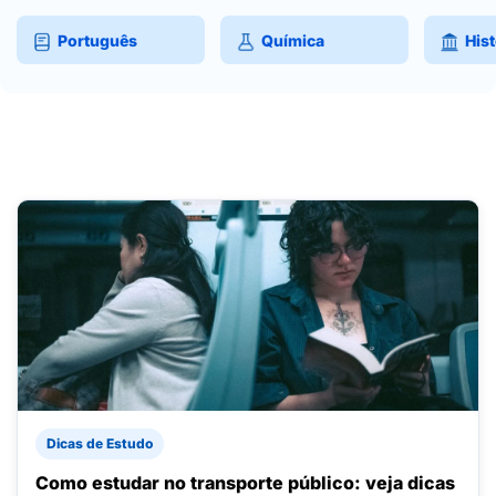
Português
Química
Hist
Dicas de Estudo
Como estudar no transporte público: veja dicas