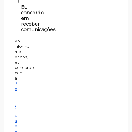
Eu
concordo
em
receber
comunicações.
Ao
informar
meus
dados,
eu
concordo
com
a
P
o
l
í
t
i
c
a
d
e