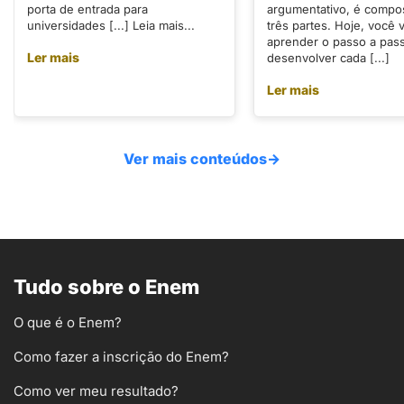
porta de entrada para
argumentativo, é compo
universidades [...] Leia mais...
três partes. Hoje, você v
aprender o passo a pas
Ler mais
desenvolver cada [...]
Ler mais
Ver mais conteúdos
→
Tudo sobre o Enem
O que é o Enem?
Como fazer a inscrição do Enem?
Como ver meu resultado?