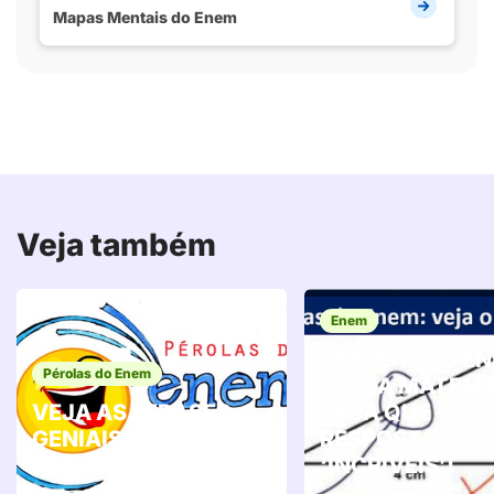
Mapas Mentais do Enem
Veja também
Enem
PÉROLAS DO EN
Pérolas do Enem
DIA DA MATEMÁ
VEJA AS “FRASES
VEJA QUE
GENIAIS” DAS
RESPOSTAS
PÉROLAS DO ENEM!
‘INCRÍVEIS’!