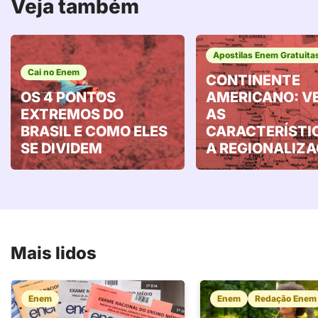
Veja também
Apostilas Enem Gratuita
Cai no Enem
CONTINENTE
OS 4 PONTOS
AMERICANO: V
EXTREMOS DO
AS
BRASIL E COMO ELES
CARACTERÍSTI
SE DIVIDEM
A REGIONALIZ
Mais lidos
Enem
Enem
Redação Enem