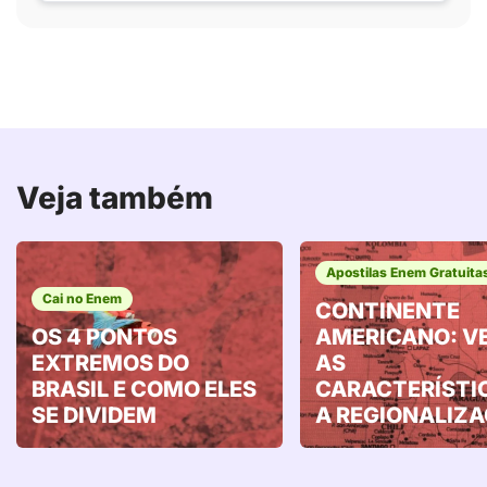
Veja também
Apostilas Enem Gratuita
Cai no Enem
CONTINENTE
OS 4 PONTOS
AMERICANO: V
EXTREMOS DO
AS
BRASIL E COMO ELES
CARACTERÍSTI
SE DIVIDEM
A REGIONALIZ