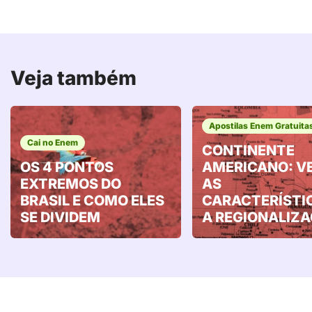
Veja também
Apostilas Enem Gratuita
Cai no Enem
CONTINENTE
OS 4 PONTOS
AMERICANO: V
EXTREMOS DO
AS
BRASIL E COMO ELES
CARACTERÍSTI
SE DIVIDEM
A REGIONALIZ