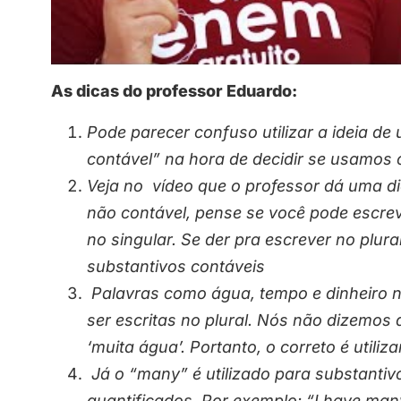
As dicas do professor Eduardo:
Pode parecer confuso utilizar a ideia de
contável” na hora de decidir se usamos
Veja no vídeo que o professor dá uma di
não contável, pense se você pode escrev
no singular. Se der pra escrever no plural
substantivos contáveis
Palavras como água, tempo e dinheiro n
ser escritas no plural. Nós não dizemo
‘muita água’. Portanto, o correto é utiliz
Já o “many” é utilizado para substantiv
quantificados. Por exemplo: “I have man