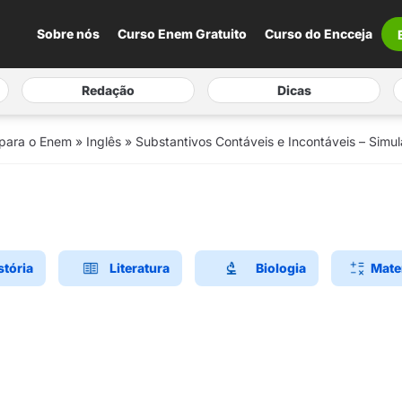
Sobre nós
Curso Enem Gratuito
Curso do Encceja
Redação
Dicas
 para o Enem
»
Inglês
»
Substantivos Contáveis e Incontáveis – Simu
stória
Literatura
Biologia
Mate