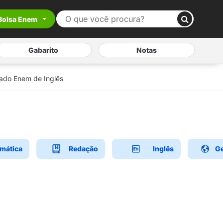
Bolsa Enem
Gabarito
Notas
lado Enem de Inglês
mática
Redação
Inglês
Ge