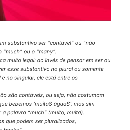
 um substantivo ser “contável” ou “não
 o “much” ou o “many”.
ca muito legal: ao invés de pensar em ser ou
er esse substantivo no plural ou somente
 e no singular, ele está entre os
ão são contáveis, ou seja, não costumam
s que bebemos ‘muitaS águaS’, mas sim
ar a palavra “much” (muito, muita).
os que podem ser pluralizados,
y books”.