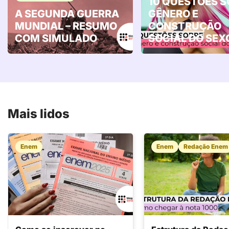
10 QUESTÕES S
A SEGUNDA GUERRA
GÊNERO E
MUNDIAL – RESUMO
CONSTRUÇÃO
COM SIMULADO
SOCIAL DO SEX
Mais lidos
Enem
Enem
Redação Enem