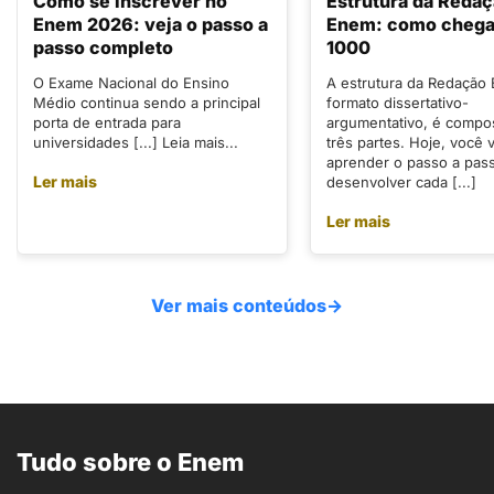
Como se inscrever no
Estrutura da Reda
Enem 2026: veja o passo a
Enem: como chegar
passo completo
1000
O Exame Nacional do Ensino
A estrutura da Redação
Médio continua sendo a principal
formato dissertativo-
porta de entrada para
argumentativo, é compo
universidades [...] Leia mais...
três partes. Hoje, você v
aprender o passo a pas
Ler mais
desenvolver cada [...]
Ler mais
Ver mais conteúdos
→
Tudo sobre o Enem