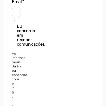
Email*
Eu
concordo
em
receber
comunicações.
Ao
informar
meus
dados,
eu
concordo
com
a
P
o
l
í
t