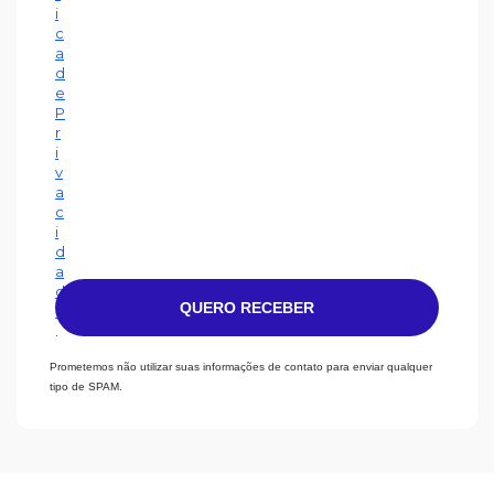
i
c
a
d
e
P
r
i
v
a
c
i
d
a
d
QUERO RECEBER
e
.
Prometemos não utilizar suas informações de contato para enviar qualquer
tipo de SPAM.