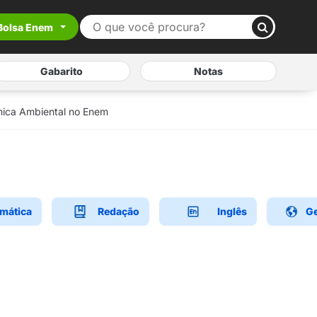
Bolsa Enem
Gabarito
Notas
mica Ambiental no Enem
mática
Redação
Inglês
Ge