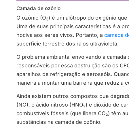
Camada de ozônio
O ozônio (O
) é um alótropo do oxigênio que
3
Uma de suas principais características é a pro
nociva aos seres vivos. Portanto, a
camada d
superfície terrestre dos raios ultravioleta.
O problema ambiental envolvendo a camada d
responsáveis por essa destruição são os CF
aparelhos de refrigeração e aerossóis. Quan
maneira a montar uma barreira que reduz a c
Ainda existem outros compostos que degrada
(NO), o ácido nitroso (HNO₂) e dióxido de 
combustíveis fósseis (que libera CO₂) têm 
substâncias na camada de ozônio.