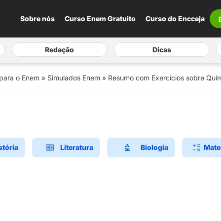
Sobre nós
Curso Enem Gratuito
Curso do Encceja
Redação
Dicas
 para o Enem
»
Simulados Enem
»
Resumo com Exercícios sobre Quí
stória
Literatura
Biologia
Mate