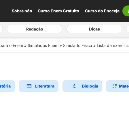
Sobre nós
Curso Enem Gratuito
Curso do Encceja
Redação
Dicas
 para o Enem
»
Simulados Enem
»
Simulado Física
»
Lista de exercíci
stória
Literatura
Biologia
Mate