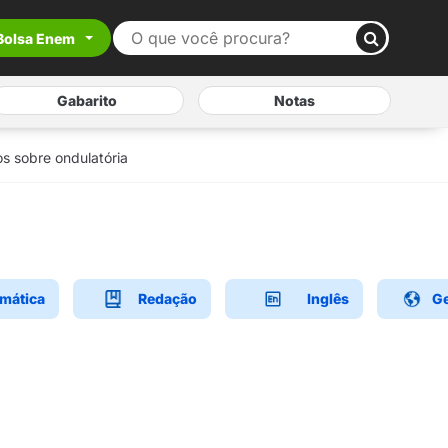
Bolsa Enem
Gabarito
Notas
os sobre ondulatória
mática
Redação
Inglês
Ge