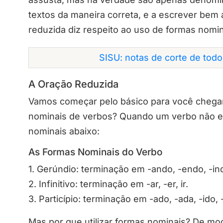
textos da maneira correta, e a escrever bem 
reduzida diz respeito ao uso de formas nomin
SISU: notas de corte de tod
A Oração Reduzida
Vamos começar pelo básico para você chega
nominais de verbos? Quando um verbo não e
nominais abaixo:
As Formas Nominais do Verbo
1. Gerúndio: terminação em -ando, -endo, -in
2. Infinitivo: terminação em -ar, -er, ir.
3. Particípio: terminação em -ado, -ada, -ido, 
Mas por que utilizar formas nominais? De mod