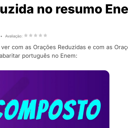
duzida no resumo En
3
Avaliação:
a ver com as Orações Reduzidas e com as Ora
gabaritar português no Enem: