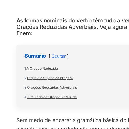
As formas nominais do verbo têm tudo a v
Orações Reduzidas Adverbiais. Veja agora 
Enem:
Sumário
Ocultar
1
A Oração Reduzida
2
O que é o Sujeito da oração?
3
Orações Reduzidas Adverbiais
4
Simulado de Oração Reduzida
Sem medo de encarar a gramática básica do
assusta, mas na verdade são apenas denomina