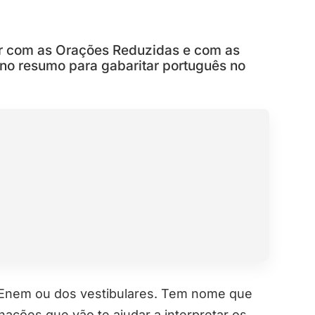
er com as Orações Reduzidas e com as
no resumo para gabaritar português no
 Enem ou dos vestibulares. Tem nome que
ções que vão te ajudar a interpretar os