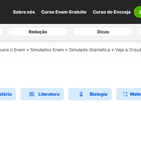
Sobre nós
Curso Enem Gratuito
Curso do Encceja
Redação
Dicas
 para o Enem
»
Simulados Enem
»
Simulado Gramática
»
Veja a Oraç
stória
Literatura
Biologia
Mate