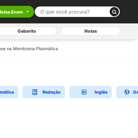
Bolsa Enem
Gabarito
Notas
mose na Membrana Plasmática
mática
Redação
Inglês
Ge