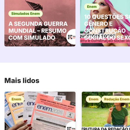
Enem
Simulados Enem
10 QUESTÕES S
A SEGUNDA GUERRA
GÊNERO E
MUNDIAL – RESUMO
CONSTRUÇÃO
COM SIMULADO
SOCIAL DO SEX
Mais lidos
Enem
Enem
Redação Enem