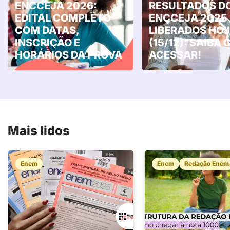
ENCCEJA 2026:
RESULTADOS D
EDITAL COMPLETO
ENCCEJA 2025
COM DATAS,
LIBERADOS HOJ
INSCRIÇÃO E
(15/12): SAIBA
HORÁRIOS DA PROVA
ACESSAR!
Mais lidos
Enem
Enem
Redação Enem