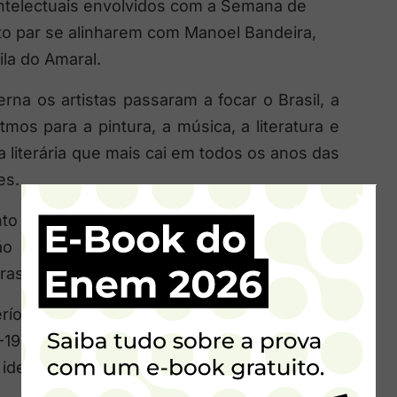
intelectuais envolvidos com a Semana de
nto par se alinharem com Manoel Bandeira,
la do Amaral.
na os artistas passaram a focar o Brasil, a
tmos para a pintura, a música, a literatura e
 literária que mais cai em todos os anos das
es.
×
o com o tradicionalismo (parnasianismo,
ão estética, a experimentação constante e,
asil.
eríodo conhecido como Segunda Fase do
1945), que é caracterizado pelo predomínio
os ideais difundidos em 1922 se espalham e se