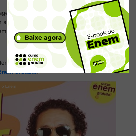
uagem artística se unem a um forte interesse
um amadurecimento nas obras dos autores da
 também o surgimento de novos poetas, entre
erna, onde tudo começou. Confira aula-
Enem Gratuito
:
a o Enem