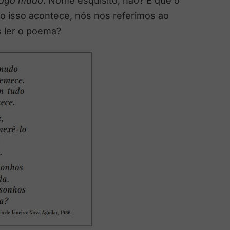
lago mudo
. Nome esquisito, não? É que o
 isso acontece, nós nos referimos ao
s ler o poema?