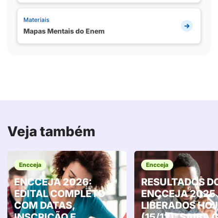
Materiais
Mapas Mentais do Enem
Veja também
Encceja
Encceja
ENCCEJA 2026:
RESULTADOS D
EDITAL COMPLETO
ENCCEJA 2025
COM DATAS,
LIBERADOS HOJ
INSCRIÇÃO E
(15/12): SAIBA