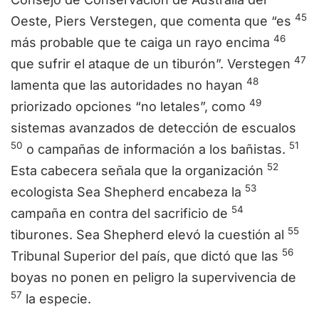
45
Oeste, Piers Verstegen, que comenta que “es
46
más probable que te caiga un rayo encima
47
que sufrir el ataque de un tiburón”. Verstegen
48
lamenta que las autoridades no hayan
49
priorizado opciones “no letales”, como
sistemas avanzados de detección de escualos
50
51
o campañas de información a los bañistas.
52
Esta cabecera señala que la organización
53
ecologista Sea Shepherd encabeza la
54
campaña en contra del sacrificio de
55
tiburones. Sea Shepherd elevó la cuestión al
56
Tribunal Superior del país, que dictó que las
boyas no ponen en peligro la supervivencia de
57
la especie.