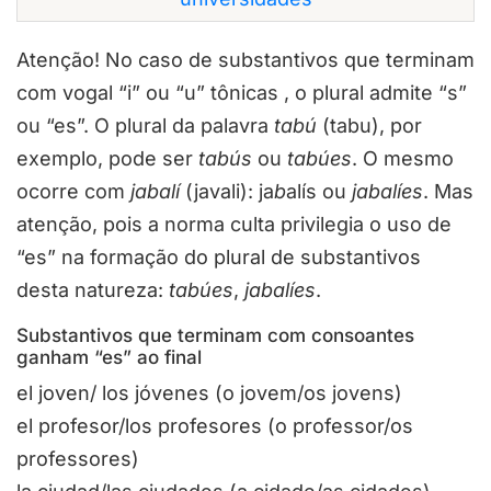
Atenção! No caso de substantivos que terminam
com vogal “i” ou “u” tônicas , o plural admite “s”
ou “es”. O plural da palavra
tabú
(tabu), por
exemplo, pode ser
tabús
ou
tabúes
. O mesmo
ocorre com
jabalí
(javali): ja
b
alís ou
jabalíes
. Mas
atenção, pois a norma culta privilegia o uso de
“es” na formação do plural de substantivos
desta natureza:
tabúes
,
jabalíes
.
Substantivos que terminam com consoantes
ganham “es” ao final
el joven/ los jóvenes (o jovem/os jovens)
el profesor/los profesores (o professor/os
professores)