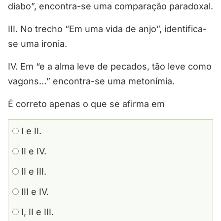
diabo”, encontra-se uma comparação paradoxal.
III. No trecho “Em uma vida de anjo”, identifica-
se uma ironia.
IV. Em “e a alma leve de pecados, tão leve como
vagons…” encontra-se uma metonímia.
É correto apenas o que se afirma em
I e II.
II e IV.
II e III.
III e IV.
I, II e III.