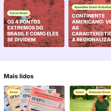
Apostilas Enem Gratuita
Cai no Enem
CONTINENTE
OS 4 PONTOS
AMERICANO: V
EXTREMOS DO
AS
BRASIL E COMO ELES
CARACTERÍSTI
SE DIVIDEM
A REGIONALIZ
Mais lidos
Enem
Enem
Redação Enem