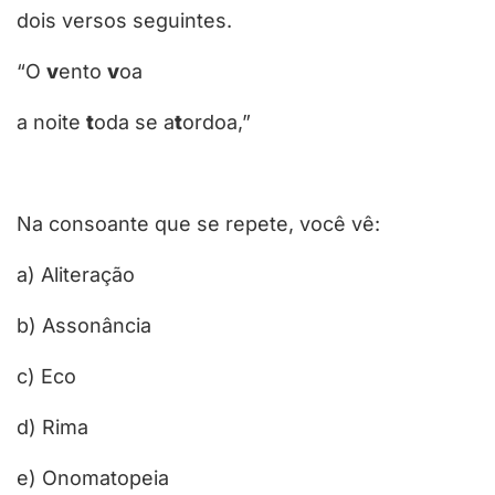
dois versos seguintes.
“O
v
ento
v
oa
a noite
t
oda se a
t
ordoa,”
Na consoante que se repete, você vê:
a) Aliteração
b) Assonância
c) Eco
d) Rima
e) Onomatopeia