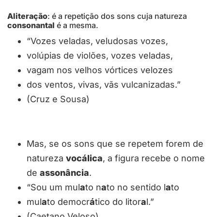
Aliteração
: é a repetição dos sons cuja natureza
consonantal
é a mesma.
“Vozes veladas, veludosas vozes,
volúpias de violões, vozes veladas,
vagam nos velhos vórtices velozes
dos ventos, vivas, vãs vulcanizadas.”
(Cruz e Sousa)
Mas, se os sons que se repetem forem de
natureza
vocálica
­, a figura recebe o nome
de
assonância
.
“Sou um mul
a
to n
a
to no sentido l
a
to
mul
a
to democr
á
tico do litor
a
l.”
(Caetano Veloso)