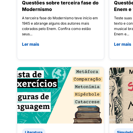
Questões sobre terceira fase do
Questõe
Modernismo
Enem e 
A terceira fase do Modernismo teve início em
Teste suas 
1945 e abrange alguns dos autores mais
texto e co
cobrados pelo Enem. Confira como estão
musical bra
seus...
Enem e...
Ler mais
Ler mais
Literatura
Simulad