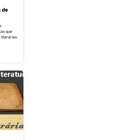
 de
s
mas que
iterárias.