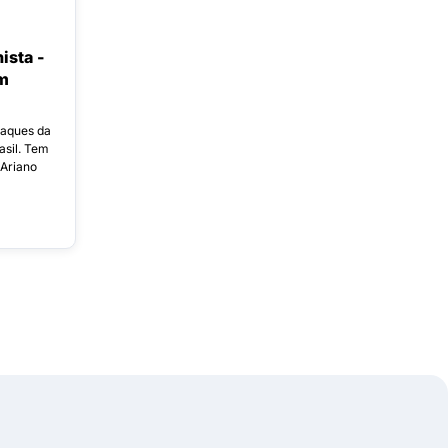
ista -
m
taques da
asil. Tem
 Ariano