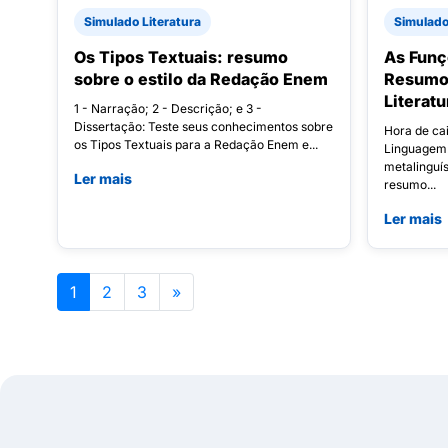
Simulado Literatura
Simulad
Os Tipos Textuais: resumo
As Funç
sobre o estilo da Redação Enem
Resumo
Literatu
1 - Narração; 2 - Descrição; e 3 -
Dissertação: Teste seus conhecimentos sobre
Hora de cai
os Tipos Textuais para a Redação Enem e...
Linguagem: 
metalinguíst
Ler mais
resumo...
Ler mais
1
2
3
»