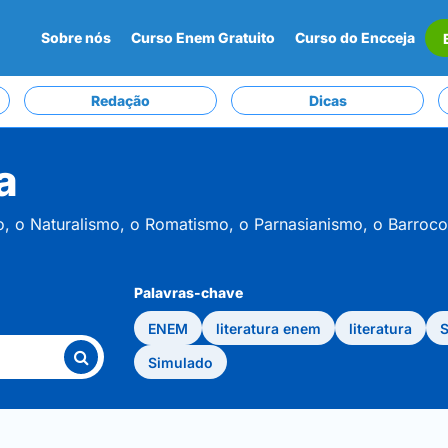
Sobre nós
Curso Enem Gratuito
Curso do Encceja
Redação
Dicas
a
mo, o Naturalismo, o Romatismo, o Parnasianismo, o Barro
Palavras-chave
ENEM
literatura enem
literatura
S
Simulado