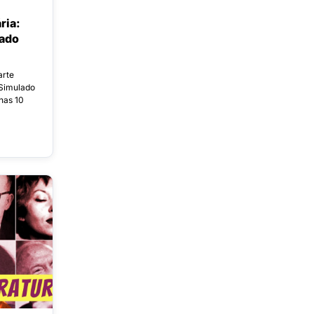
ria:
ado
arte
 Simulado
nas 10