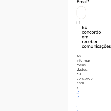
Email*
Eu
concordo
em
receber
comunicações
Ao
informar
meus
dados,
eu
concordo
com
a
P
o
l
í
t