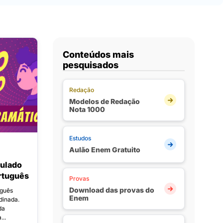
Conteúdos mais
pesquisados
Redação
Modelos de Redação
Nota 1000
Estudos
Aulão Enem Gratuito
ulado
rtuguês
Provas
Download das provas do
uguês
Enem
dinada.
da
...