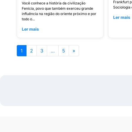
Frankfurt p
Você conhece a história da civilização
Sociologia
Fenícia, povo que também exerceu grande
influência na região do oriente próximo e por
Ler mais
todo o...
Ler mais
1
2
3
…
5
»