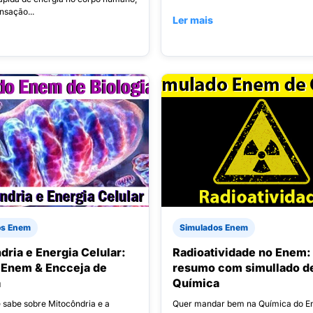
nsação...
Ler mais
os Enem
Simulados Enem
dria e Energia Celular:
Radioatividade no Enem:
Enem & Encceja de
resumo com simullado d
a
Química
e sabe sobre Mitocôndria e a
Quer mandar bem na Química do E