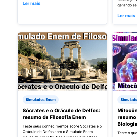
Ler mais
gerando se
Ler mais
Simulados Enem
Simulad
Sócrates e o Oráculo de Delfos:
Mitocôn
resumo de Filosofia Enem
resumo 
Biologi
Teste seus conhecimentos sobre Sócrates e o
Oráculo de Delfos com o Simulado Enem
Teste o qu