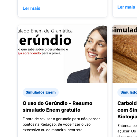
Ler mais
Ler mais
Simulados Enem
Simulad
O uso do Gerúndio - Resumo
Carboid
simulado Enem gratuito
com Sim
Biologi
É hora de revisar o gerúndio para não perder
pontos na Redação. Se você fizer o uso
Entenda po
excessivo ou de maneira incorreta,...
açúcar. Os
descarga r