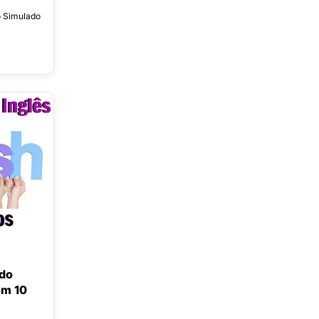
o Simulado
ado
om 10