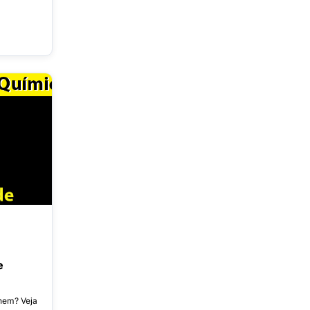
e
nem? Veja