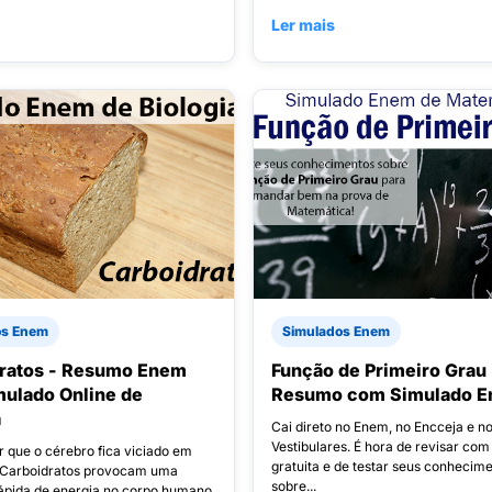
Ler mais
os Enem
Simulados Enem
ratos - Resumo Enem
Função de Primeiro Grau 
ulado Online de
Resumo com Simulado 
a
Cai direto no Enem, no Encceja e n
Vestibulares. É hora de revisar com
r que o cérebro fica viciado em
gratuita e de testar seus conhecim
 Carboidratos provocam uma
sobre...
ápida de energia no corpo humano,