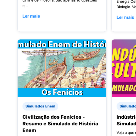
Online de Filosofia. São apenas 10 questões
Energia Ce
e,...
Biologia. V
Ler mais
Ler mais
Simulados Enem
Simulad
Civilização dos Fenícios -
Indústr
Resumo e Simulado de História
Simulad
Enem
Veja o que 