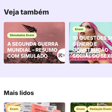
Veja também
Enem
Simulados Enem
10 QUESTÕES S
A SEGUNDA GUERRA
GÊNERO E
MUNDIAL – RESUMO
CONSTRUÇÃO
COM SIMULADO
SOCIAL DO SEX
Mais lidos
Enem
Enem
Redação Enem