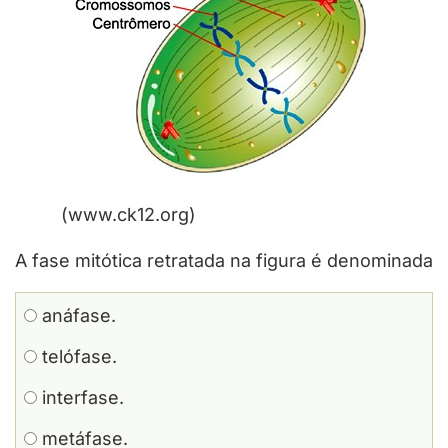
(www.ck12.org)
A fase mitótica retratada na figura é denominada
anáfase.
telófase.
interfase.
metáfase.