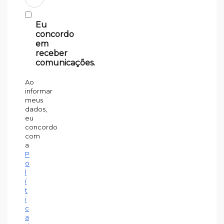
Eu
concordo
em
receber
comunicações.
Ao
informar
meus
dados,
eu
concordo
com
a
P
o
l
í
t
i
c
a