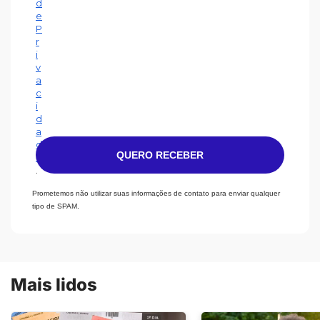
d
e
P
r
i
v
a
c
i
d
a
d
QUERO RECEBER
e
.
Prometemos não utilizar suas informações de contato para enviar qualquer
tipo de SPAM.
Mais lidos