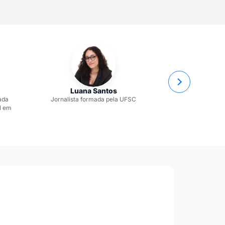
Luana Santos
Ana Cri
ada
Jornalista formada pela UFSC
Ana Cristina 
l em
História pela Un
Santa C