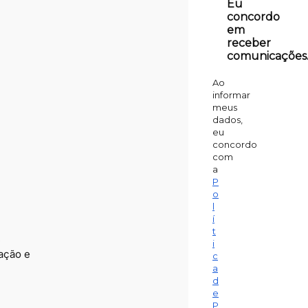
Eu
concordo
em
receber
comunicações
Ao
informar
meus
dados,
eu
concordo
com
a
P
o
l
í
t
,
i
ação e
c
a
d
e
P