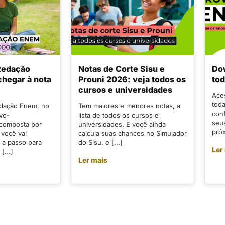
 Redação
Notas de Corte Sisu e
Do
hegar à nota
Prouni 2026: veja todos os
tod
cursos e universidades
Ace
tod
edação Enem, no
Tem maiores e menores notas, a
conf
ivo-
lista de todos os cursos e
seu
 composta por
universidades. E você ainda
próx
 você vai
calcula suas chances no Simulador
 a passo para
do Sisu, e [...]
Ler
[...]
Ler mais