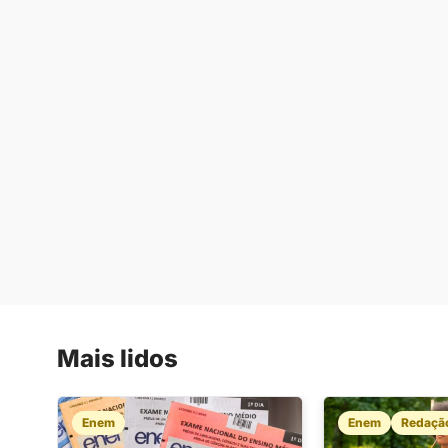
Mais lidos
Enem
Enem
Redaçã