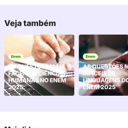
Veja também
Enem
Enem
AS QUESTÕES MAIS
AS QUESTÕES 
FÁCEIS DE CIÊNCIAS
DIFÍCEIS DE
HUMANAS NO ENEM
LINGUAGENS D
2025
ENEM 2025