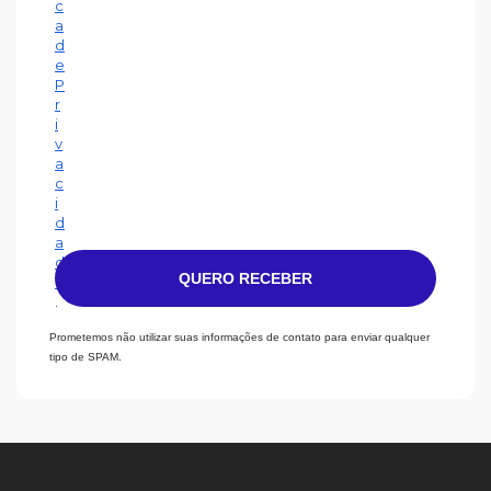
c
a
d
e
P
r
i
v
a
c
i
d
a
d
QUERO RECEBER
e
.
Prometemos não utilizar suas informações de contato para enviar qualquer
tipo de SPAM.