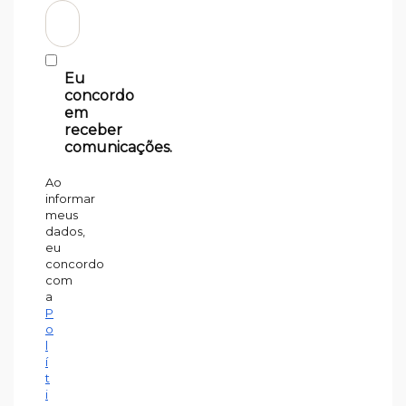
Eu
concordo
em
receber
comunicações.
Ao
informar
meus
dados,
eu
concordo
com
a
P
o
l
í
t
i