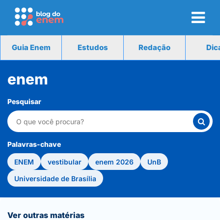
Guia Enem
Estudos
Redação
Dic
enem
Pesquisar
Palavras-chave
ENEM
vestibular
enem 2026
UnB
Universidade de Brasília
Ver outras matérias