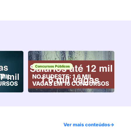
Concursos Públicos
 MIL
NO SUDESTE: 1.6 MIL
URSOS
VAGAS EM 16 CONCURSOS
Ver mais conteúdos
→