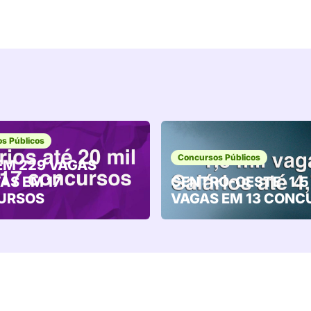
s Públicos
Concursos Públicos
EM 229 VAGAS
AS EM 17
CENTRO-OESTE: 1.5
URSOS
VAGAS EM 13 CONC