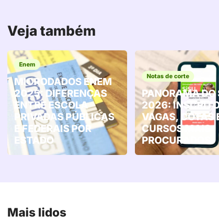
Veja também
Enem
Notas de corte
MICRODADOS ENEM
2025: DIFERENÇAS
PANORAMA DO 
ENTRE ESCOLA
2026: INSCRITO
PRIVADAS PÚBLICAS
VAGAS, COTAS 
E FEDERAIS POR
CURSOS MAIS
ESTADO
PROCURADOS
Mais lidos