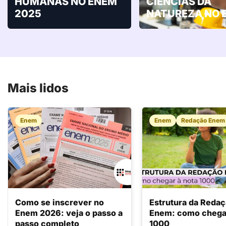
HUMANAS NO ENEM
CIÊNCIAS DA
2025
NATUREZA NO 
Mais lidos
Enem
Enem
Redação Enem
Como se inscrever no
Estrutura da Reda
Enem 2026: veja o passo a
Enem: como chegar
passo completo
1000