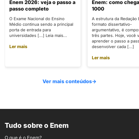
Enem 2026: veja o passo a
Enem: como chegar
passo completo
1000
O Exame Nacional do Ensino
A estrutura da Redação
Médio continua sendo a principal
formato dissertativo-
porta de entrada para
argumentativo, é compo
universidades [...] Leia mais...
três partes. Hoje, você v
aprender o passo a pas
Ler mais
desenvolver cada [...]
Ler mais
Ver mais conteúdos
→
Tudo sobre o Enem
O que é o Enem?