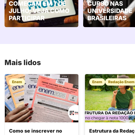
COMEÇAM EM 7 DE
CURSO NAS
JULHO; VEJA COMO
UNIVERSIDADE
PARTICIPAR
BRASILEIRAS
Mais lidos
Enem
Enem
Redação Enem
Como se inscrever no
Estrutura da Reda