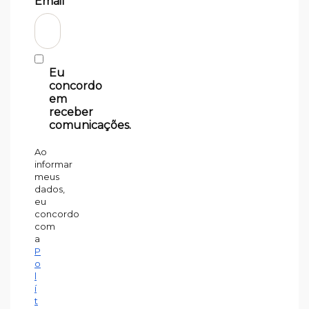
Email*
Eu
concordo
em
receber
comunicações.
Ao
informar
meus
dados,
eu
concordo
com
a
P
o
l
í
t