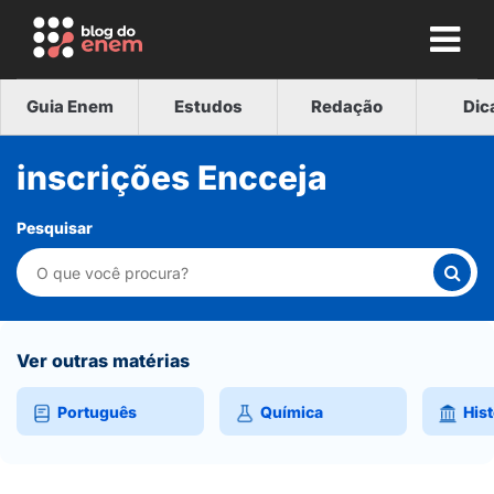
Guia Enem
Estudos
Redação
Dic
inscrições Encceja
Pesquisar
Ver outras matérias
Português
Química
Hist