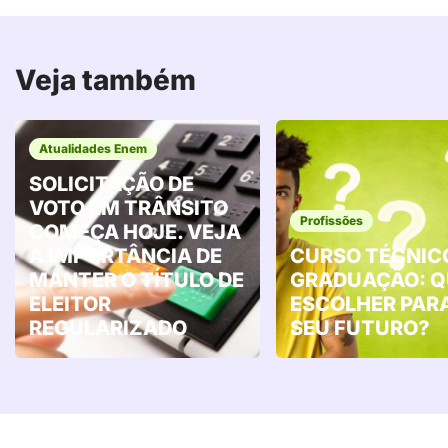
Veja também
Atualidades Enem
SOLICITAÇÃO DE
VOTO EM TRÂNSITO
Profissões
COMEÇA HOJE. VEJA
A IMPORTÂNCIA DE
CURSO TÉCNIC
MANTER O TÍTULO DE
GRADUAÇÃO: Q
ELEITOR
ESCOLHER PAR
REGULARIZADO
SEU FUTURO?