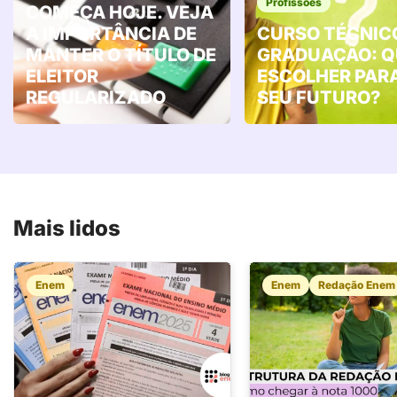
Profissões
COMEÇA HOJE. VEJA
A IMPORTÂNCIA DE
CURSO TÉCNIC
MANTER O TÍTULO DE
GRADUAÇÃO: Q
ELEITOR
ESCOLHER PAR
REGULARIZADO
SEU FUTURO?
Mais lidos
Enem
Enem
Redação Enem