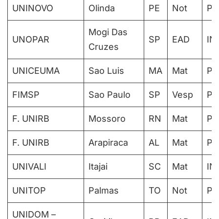
UNINOVO
Olinda
PE
Not
PA
Mogi Das
UNOPAR
SP
EAD
IN
Cruzes
UNICEUMA
Sao Luis
MA
Mat
PA
FIMSP
Sao Paulo
SP
Vesp
PA
F. UNIRB
Mossoro
RN
Mat
PA
F. UNIRB
Arapiraca
AL
Mat
PA
UNIVALI
Itajai
SC
Mat
IN
UNITOP
Palmas
TO
Not
PA
UNIDOM –