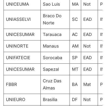
UNICEUMA
Sao Luis
MA
Not
PA
Braco Do
UNIASSELVI
SC
EAD
IN
Norte
UNICESUMAR
Tarauaca
AC
EAD
IN
UNINORTE
Manaus
AM
Not
IN
UNIFATECIE
Sorocaba
SP
EAD
IN
UNICESUMAR
Sapezal
MT
EAD
IN
Cruz Das
FBBR
BA
Mat
PA
Almas
UNIEURO
Brasilia
DF
Not
PA