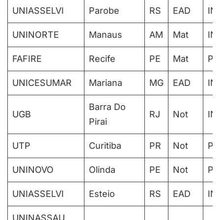
UNIASSELVI
Parobe
RS
EAD
IN
UNINORTE
Manaus
AM
Mat
IN
FAFIRE
Recife
PE
Mat
PA
UNICESUMAR
Mariana
MG
EAD
IN
Barra Do
UGB
RJ
Not
IN
Pirai
UTP
Curitiba
PR
Not
PA
UNINOVO
Olinda
PE
Not
PA
UNIASSELVI
Esteio
RS
EAD
IN
UNINASSAU