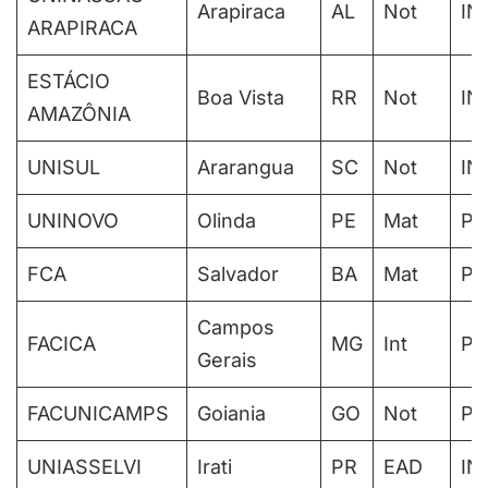
Arapiraca
AL
Not
IN
ARAPIRACA
ESTÁCIO
Boa Vista
RR
Not
IN
AMAZÔNIA
UNISUL
Ararangua
SC
Not
IN
UNINOVO
Olinda
PE
Mat
PA
FCA
Salvador
BA
Mat
PA
Campos
FACICA
MG
Int
PA
Gerais
FACUNICAMPS
Goiania
GO
Not
PA
UNIASSELVI
Irati
PR
EAD
IN