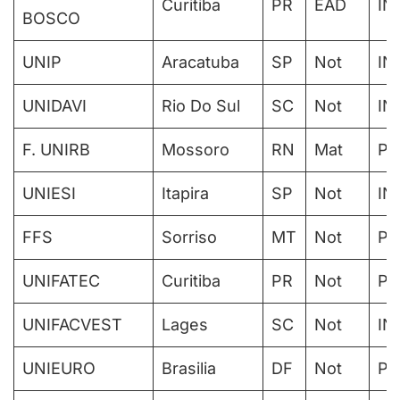
Curitiba
PR
EAD
IN
BOSCO
UNIP
Aracatuba
SP
Not
IN
UNIDAVI
Rio Do Sul
SC
Not
IN
F. UNIRB
Mossoro
RN
Mat
PA
UNIESI
Itapira
SP
Not
IN
FFS
Sorriso
MT
Not
PA
UNIFATEC
Curitiba
PR
Not
PA
UNIFACVEST
Lages
SC
Not
IN
UNIEURO
Brasilia
DF
Not
PA