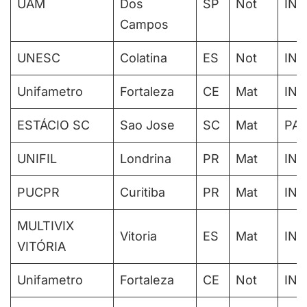
UAM
Dos
SP
Not
IN
Campos
UNESC
Colatina
ES
Not
IN
Unifametro
Fortaleza
CE
Mat
IN
ESTÁCIO SC
Sao Jose
SC
Mat
PAR
UNIFIL
Londrina
PR
Mat
IN
PUCPR
Curitiba
PR
Mat
IN
MULTIVIX
Vitoria
ES
Mat
IN
VITÓRIA
Unifametro
Fortaleza
CE
Not
IN