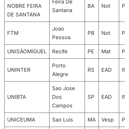
Feira De
NOBRE FEIRA
BA
Not
PA
Santana
DE SANTANA
Joao
FTM
PB
Not
PA
Pessoa
UNISÃOMIGUEL
Recife
PE
Mat
PA
Porto
UNINTER
RS
EAD
IN
Alegre
Sao Jose
UNIBTA
Dos
SP
EAD
IN
Campos
UNICEUMA
Sao Luis
MA
Vesp
PA