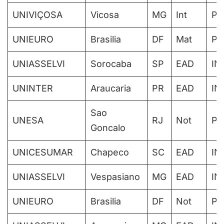
UNIVIÇOSA
Vicosa
MG
Int
PA
UNIEURO
Brasilia
DF
Mat
PA
UNIASSELVI
Sorocaba
SP
EAD
IN
UNINTER
Araucaria
PR
EAD
IN
Sao
UNESA
RJ
Not
PA
Goncalo
UNICESUMAR
Chapeco
SC
EAD
IN
UNIASSELVI
Vespasiano
MG
EAD
IN
UNIEURO
Brasilia
DF
Not
PA