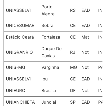
Porto
UNIASSELVI
RS
EAD
IN
Alegre
UNICESUMAR
Sobral
CE
EAD
IN
Estácio Ceará
Fortaleza
CE
Mat
IN
Duque De
UNIGRANRIO
RJ
Not
IN
Caxias
UNIS-MG
Varginha
MG
Not
PAR
UNIASSELVI
Ipu
CE
EAD
IN
UNIEURO
Brasilia
DF
Not
IN
UNIANCHIETA
Jundiai
SP
EAD
PAR