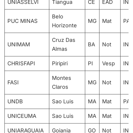
UNIASSELVI
Tiangua
CE
EAD
IN
Belo
PUC MINAS
MG
Mat
PAR
Horizonte
Cruz Das
UNIMAM
BA
Not
IN
Almas
CHRISFAPI
Piripiri
PI
Vesp
IN
Montes
FASI
MG
Not
IN
Claros
UNDB
Sao Luis
MA
Mat
PAR
UNICEUMA
Sao Luis
MA
Mat
IN
UNIARAGUAIA
Goiania
GO
Not
IN