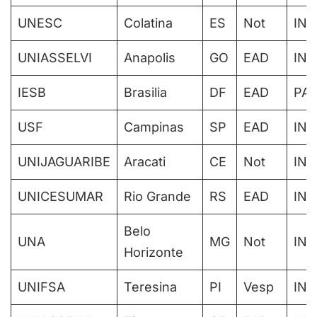
UNESC
Colatina
ES
Not
IN
UNIASSELVI
Anapolis
GO
EAD
IN
IESB
Brasilia
DF
EAD
PAR
USF
Campinas
SP
EAD
IN
UNIJAGUARIBE
Aracati
CE
Not
IN
UNICESUMAR
Rio Grande
RS
EAD
IN
Belo
UNA
MG
Not
IN
Horizonte
UNIFSA
Teresina
PI
Vesp
IN