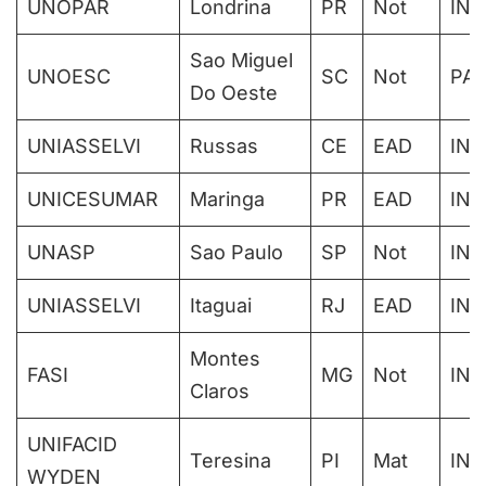
UNOPAR
Londrina
PR
Not
IN
Sao Miguel
UNOESC
SC
Not
PAR
Do Oeste
UNIASSELVI
Russas
CE
EAD
IN
UNICESUMAR
Maringa
PR
EAD
IN
UNASP
Sao Paulo
SP
Not
IN
UNIASSELVI
Itaguai
RJ
EAD
IN
Montes
FASI
MG
Not
IN
Claros
UNIFACID
Teresina
PI
Mat
IN
WYDEN