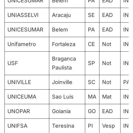
UNICESUMAR
Belem
PA
EAD
IN
UNIASSELVI
Aracaju
SE
EAD
IN
UNICESUMAR
Belem
PA
EAD
IN
Unifametro
Fortaleza
CE
Not
IN
Braganca
USF
SP
Not
IN
Paulista
UNIVILLE
Joinville
SC
Not
PAR
UNICEUMA
Sao Luis
MA
Mat
IN
UNOPAR
Goiania
GO
EAD
IN
UNIFSA
Teresina
PI
Vesp
IN