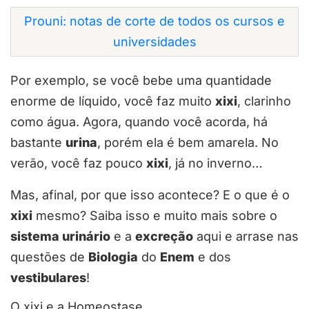
Prouni: notas de corte de todos os cursos e
universidades
Por exemplo, se você bebe uma quantidade
enorme de líquido, você faz muito
xixi
, clarinho
como água. Agora, quando você acorda, há
bastante
urina
, porém ela é bem amarela. No
verão, você faz pouco
xixi
, já no inverno…
Mas, afinal, por que isso acontece? E o que é o
xixi
mesmo? Saiba isso e muito mais sobre o
sistema urinário
e a
excreção
aqui e arrase nas
questões de
Biologia
do
Enem
e dos
vestibulares
!
O xixi e a Homeostase