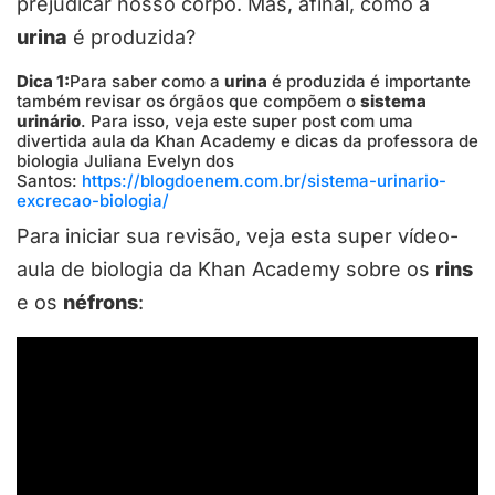
prejudicar nosso corpo. Mas, afinal, como a
urina
é produzida?
Dica 1:
Para saber como a
urina
é produzida é importante
também revisar os órgãos que compõem o
sistema
urinário
. Para isso, veja este super post com uma
divertida aula da Khan Academy e dicas da professora de
biologia Juliana Evelyn dos
Santos:
https://blogdoenem.com.br/sistema-urinario-
excrecao-biologia/
Para iniciar sua revisão, veja esta super vídeo-
aula de biologia da Khan Academy sobre os
rins
e os
néfrons
: