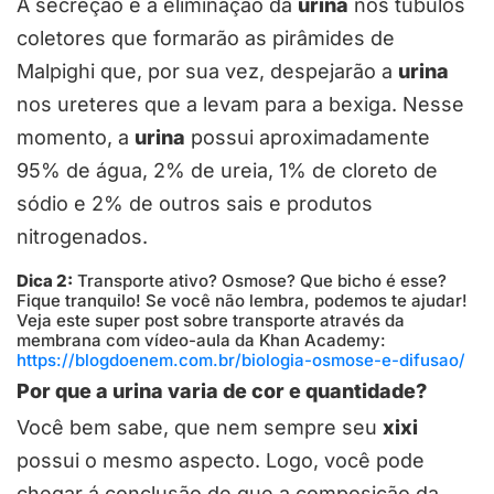
A secreção é a eliminação da
urina
nos túbulos
coletores que formarão as pirâmides de
Malpighi que, por sua vez, despejarão a
urina
nos ureteres que a levam para a bexiga. Nesse
momento, a
urina
possui aproximadamente
95% de água, 2% de ureia, 1% de cloreto de
sódio e 2% de outros sais e produtos
nitrogenados.
Dica 2:
Transporte ativo? Osmose? Que bicho é esse?
Fique tranquilo! Se você não lembra, podemos te ajudar!
Veja este super post sobre transporte através da
membrana com vídeo-aula da Khan Academy:
https://blogdoenem.com.br/biologia-osmose-e-difusao/
Por que a urina varia de cor e quantidade?
Você bem sabe, que nem sempre seu
xixi
possui o mesmo aspecto. Logo, você pode
chegar á conclusão de que a composição da