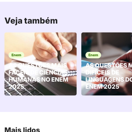
Veja também
Enem
Enem
AS QUESTÕES MAIS
AS QUESTÕES 
FÁCEIS DE CIÊNCIAS
DIFÍCEIS DE
HUMANAS NO ENEM
LINGUAGENS D
2025
ENEM 2025
Mais lidos