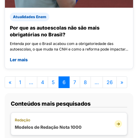
Atualidades Enem
Por que as autoescolas não são mais
obrigatórias no Brasil?
Entenda por que o Brasil acabou com a obrigatoriedade das
autoescolas, o que muda na CNH e como a reforma pode impactar...
Ler mais
«
1
…
4
5
6
7
8
…
26
»
Conteúdos mais pesquisados
Redação
Modelos de Redação Nota 1000