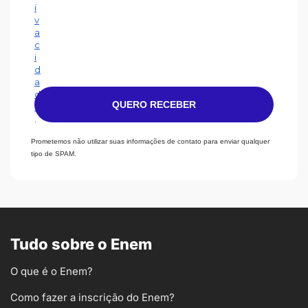
i
v
a
c
i
d
a
d
QUERO RECEBER
e
.
Prometemos não utilizar suas informações de contato para enviar qualquer
tipo de SPAM.
Tudo sobre o Enem
O que é o Enem?
Como fazer a inscrição do Enem?