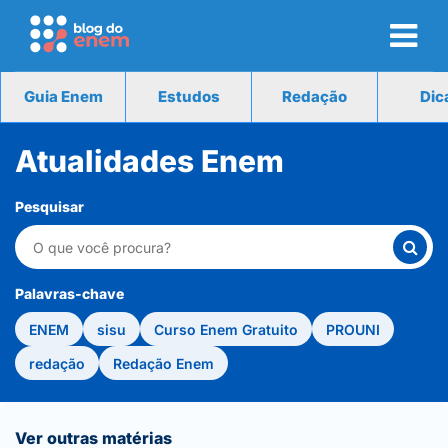
Guia Enem
Estudos
Redação
Dic
Atualidades Enem
Pesquisar
Palavras-chave
ENEM
sisu
Curso Enem Gratuito
PROUNI
redação
Redação Enem
Ver outras matérias