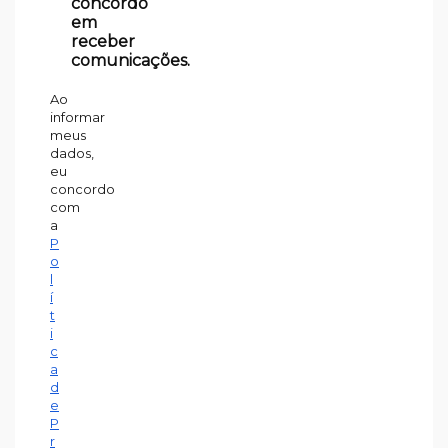
concordo
em
receber
comunicações.
Ao
informar
meus
dados,
eu
concordo
com
a
P
o
l
í
t
i
c
a
d
e
P
r