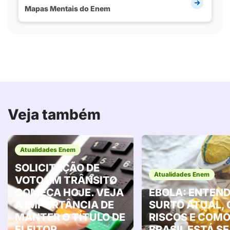
Mapas Mentais do Enem
Veja também
Atualidades Enem
SOLICITAÇÃO DE
Atualidades Enem
VOTO EM TRÂNSITO
COMEÇA HOJE. VEJA
EBOLA: ENTEND
A IMPORTÂNCIA DE
SURTO ATUAL, 
MANTER O TÍTULO DE
RISCOS E COMO
ELEITOR
BRASIL ESTÁ SE