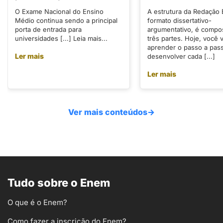
O Exame Nacional do Ensino
A estrutura da Redação
Médio continua sendo a principal
formato dissertativo-
porta de entrada para
argumentativo, é compo
universidades [...] Leia mais...
três partes. Hoje, você v
aprender o passo a pas
Ler mais
desenvolver cada [...]
Ler mais
Ver mais conteúdos
→
Tudo sobre o Enem
O que é o Enem?
Como fazer a inscrição do Enem?