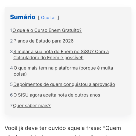
Sumário
Ocultar
1
O que é o Curso Enem Gratuito?
2
Planos de Estudo para 2026
3
Simular a sua nota do Enem no SiSU? Com a
Calculadora do Enem é possível!
4
O que mais tem na plataforma (porque é muita
coisa)
5
Depoimentos de quem conquistou a aprovação
6
O SiSU agora aceita nota de outros anos
7
Quer saber mais?
Você já deve ter ouvido aquela frase: “Quem