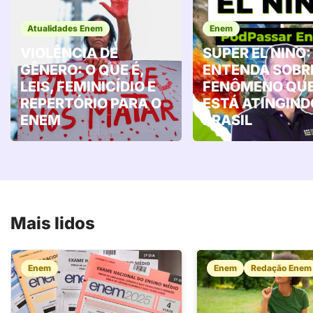
Atualidades Enem
Enem
VIOLÊNCIA DE
SUPER EL NINO:
GÊNERO: O QUE É,
ENTENDA SOBR
LEIS, FEMINICÍDIO E
FENÔMENO QU
REPERTÓRIO PARA O
ESTÁ ATINGIND
ENEM
BRASIL
Mais lidos
Enem
Enem
Redação Enem