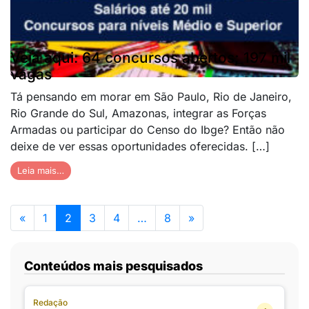
Veja aqui: 64 concursos abertos; 197 mil
vagas
Tá pensando em morar em São Paulo, Rio de Janeiro,
Rio Grande do Sul, Amazonas, integrar as Forças
Armadas ou participar do Censo do Ibge? Então não
deixe de ver essas oportunidades oferecidas. […]
Leia mais…
«
1
2
3
4
…
8
»
Conteúdos mais pesquisados
Redação