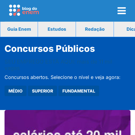
Guia Enem
Estudos
Redação
Dic
Concursos Públicos
SEU EMPREGO ESTÁ AQUI: mais de 11 mil
vagas
Concursos abertos. Selecione o nível e veja agora:
MÉDIO
SUPERIOR
FUNDAMENTAL